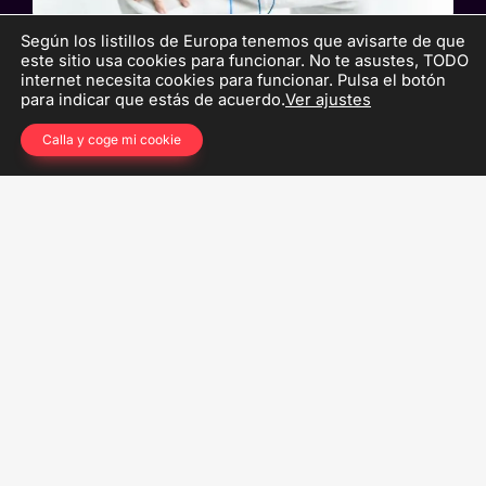
Según los listillos de Europa tenemos que avisarte de que
este sitio usa cookies para funcionar. No te asustes, TODO
internet necesita cookies para funcionar. Pulsa el botón
para indicar que estás de acuerdo.
Ver ajustes
Tú no eres tu marca,
Calla y coge mi cookie
sobre todo, si tienes una
marca pequeña.
He visto a tanta gente cometer el error
de
creer que su marca personal es su
identidad personal
que no me puedo
contener.
Ya basta.
Hay una falta de diferenciación brutal en el
marketing digital de nuestro país: logotipos salidos
de Canva (cópiame gratis); naming inexistente